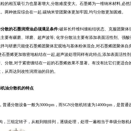
颗粒的相互吸引力也显著增大,分散难度变大。石墨烯为一维纳米材料,必
。两种效应综合在一起,碳纳米管团聚体更加牢固,均匀分散更加困难。
分散的石墨润滑油必须满足条件:
破坏长纤维纠缠粘结状态、克服团聚体
主要有碾磨、球磨、超声波等; 化学分散法主要有添加表面活性剂、强酸
搅拌与研磨只能使石墨烯团聚体宏观地与基体粉体混合,对石墨烯团聚体自
使石墨烯更加致密地粘结在一起,超声波处理同样有此特点;添加表面活性剂
开、分散,对于紧密缠结在一起的石墨烯效果不显著。有没有比它们更适合
散，从而达到改性润滑油的目的。
烯机油分散机的特点
，普通分散设备一般为3000rpm，而SGN分散机转速为14000rpm，是
结构，三组定转子，从粗到细排列，逐级处理，处理一遍相当于单级分散机