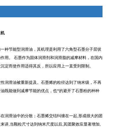
散机
的一种节能型润滑油，其机理是利用了六角型石墨分子层状
作用。 石墨作为固体润滑剂和润滑脂的减摩材料，在国内
大沉淀而使作用适得其反，所以应用上一直受到限制。
改性润滑油被重新提及。石墨烯的粒径达到了纳米级，不再
油既能做到减摩节能的优点，也*的避开了石墨粉的种种
在润滑油中的分散；石墨烯交结纠缠在一起,形成很大的团
讲,当颗粒尺寸达到纳米尺度以后,其团聚效应显著增加,