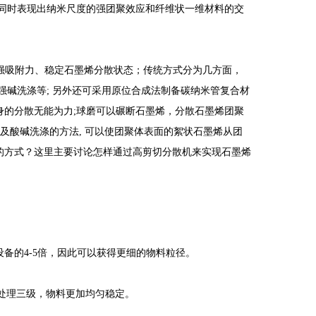
然同时表现出纳米尺度的强团聚效应和纤维状一维材料的交
强吸附力、稳定石墨烯分散状态；传统方式分为几方面，
强碱洗涤等; 另外还可采用原位合成法制备碳纳米管复合材
身的分散无能为力;球磨可以碾断石墨烯，分散石墨烯团聚
及酸碱洗涤的方法, 可以使团聚体表面的絮状石墨烯从团
的方式？这里主要讨论怎样通过高剪切分散机来实现石墨烯
普通设备的4-5倍，因此可以获得更细的物料粒径。
处理三级，物料更加均匀稳定。