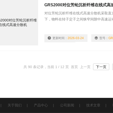
GRS2000对位芳纶沉析纤维在线式高
对位芳纶沉析纤维在线式高速分散机采取直立
下，物料在转子定子之间狭窄间隙中高速运
速切割、撞击和研磨等综合作用
更新时间：
2026-03-24
型号：
GR
浏览量：
1805
共 90 条记录，当前 1 / 12 页 首页 上一页
下一页
|
关于我们
|
产品中心
|
公司新闻
|
技术文章
|