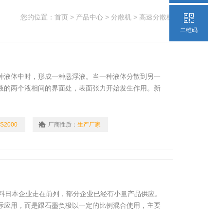
您的位置：
首页
>
产品中心
>
分散机
>
高速分散机
二维码
种液体中时，形成一种悬浮液。当一种液体分散到另一
液的两个液相间的界面处，表面张力开始发生作用。新
况下，每个液相体系均企图以较少的能量达到乳浊液状
这阻碍任何乳浊液的形成。
S2000
厂商性质：
生产厂家
材料日本企业走在前列，部分企业已经有小量产品供应。
际应用，而是跟石墨负极以一定的比例混合使用，主要