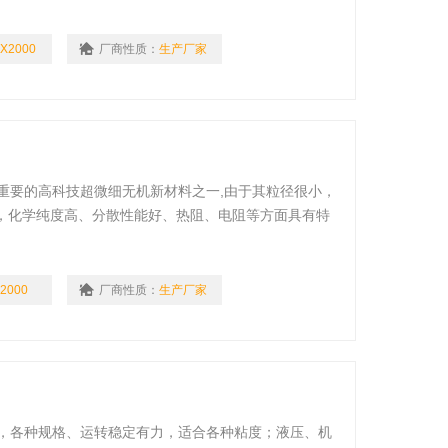
X2000
厂商性质：
生产厂家
重要的高科技超微细无机新材料之一,由于其粒径很小，
，化学纯度高、分散性能好、热阻、电阻等方面具有特
增稠性和触变性，在众多学科及领域内独ju特性，有着不
白炭黑“，广泛用于各行业作为添加剂、催化剂载体，石
料充填剂
2000
厂商性质：
生产厂家
速，各种规格、运转稳定有力，适合各种粘度；液压、机