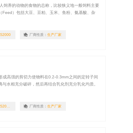
有人饲养的动物的食物的总称，比较狭义地一般饲料主要
Feed）包括大豆、豆粕、玉米、鱼粉、氨基酸、杂
品种的饲料原料。
S2000
厂商性质：
生产厂家
形成高强的剪切力使物料在0.2-0.3mm之间的定转子间
滴与水相充分破碎，然后再结合乳化剂充分乳化均质。
以达到44m/s。
GRS2000/4
厂商性质：
生产厂家