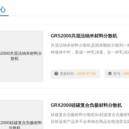
心
GRS2000共混法纳米材料分散机
共混法纳米材料分散机是固体颗粒分散到一
种液体中时，形成一种乳浊液。在一种乳浊
表面的产生需要能量。在没有外部影响的情
态。因此，总是会有产生较小界面的倾向，
更新时间：
2026-07-09
型号：
GR
浏览量：
707
GRX2000硅碳复合负极材料分散机
硅碳复合负极材料分散机$n硅碳复合负极
目前该类产品并不会单独在商品化电池里实
应用在3C 领域，而非动力电池方面。