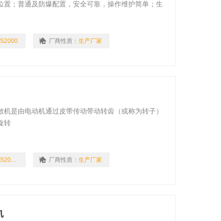
位置；普通及防爆配置，安全可靠，操作维护简单；生
，分散效果好，生产效率高，运转平稳，安装简便。
S2000
厂商性质：
生产厂家
散机是由电动机通过皮带传动带动转齿（或称为转子）
旋转
GRS2000/4
厂商性质：
生产厂家
机