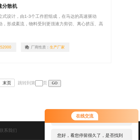
速分散机
式设计，由1-3个工作腔组成，在马达的高速驱动
动，形成紊流，物料受到更强液力剪切、离心挤压、高
S2000
厂商性质：
生产厂家
末页
跳转到第
页
您好！欢迎前来咨询，很高兴为您
在线交流
服务，请问您要咨询什么问题呢？
联系我们
您好，看您停留很久了，是否找到