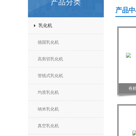
产品分类
产品中
乳化机
德国乳化机
高剪切乳化机
管线式乳化机
有
均质乳化机
纳米乳化机
真空乳化机