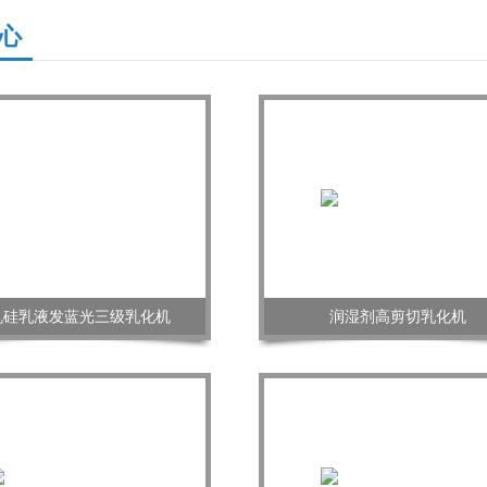
心
机硅乳液发蓝光三级乳化机
润湿剂高剪切乳化机