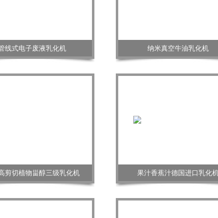
管线式电子废液乳化机
纳米真空牛油乳化机
高剪切植物甾醇三级乳化机
果汁香蕉汁德国进口乳化