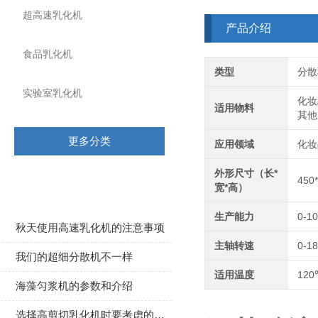
超高速乳化机
产品介绍
食品乳化机
类型
分散
实验室乳化机
化妆
适用物料
其他
更多分类
应用领域
化妆
外形尺寸（长*
450
相关文章
宽*高）
生产能力
0-1
秋天使用高速乳化机的注意事项
主轴转速
0-18
我们的超细分散机不一样
适用温度
120
海藻匀浆机的参数和介绍
选择高剪切乳化机时要考虑的因素有哪些