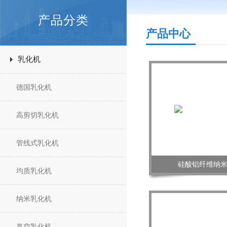
产品分类
产品中心
乳化机
德国乳化机
高剪切乳化机
管线式乳化机
硅酸铝纤维纳
均质乳化机
纳米乳化机
真空乳化机