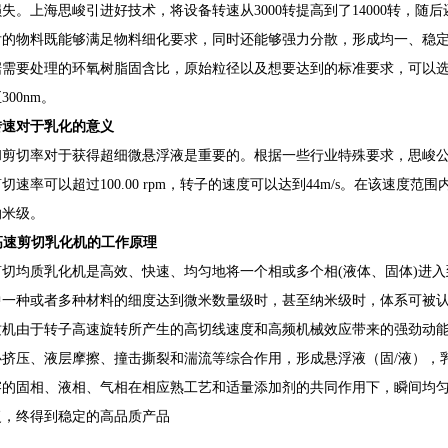
失。上海思峻引进好技术，将设备转速从3000转提高到了14000转，随后还突
后的物料既能够满足物料细化要求，同时还能够强力分散，形成均一、稳
据需要处理的环氧树脂固含比，原始粒径以及想要达到的标准要求，可以选
00nm。
转速对于乳化的意义
剪切率对于获得超细微悬浮液是重要的。根据一些行业特殊要求，思峻公司在G
切速率可以超过100.00 rpm，转子的速度可以达到44m/s。在该速
纳米级。
高速剪切乳化机的工作原理
切均质乳化机是高效、快速、均匀地将一个相或多个相(液体、固体)进入
中一种或者多种材料的细度达到微米数量级时，甚至纳米级时，体系可被
质机由于转子高速旋转所产生的高切线速度和高频机械效应带来的强劲动
挤压、液层摩擦、撞击撕裂和湍流等综合作用，形成悬浮液（固/液），乳
溶的固相、液相、气相在相应熟工艺和适量添加剂的共同作用下，瞬间均
复，终得到稳定的高品质产品