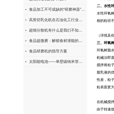
二、水性
食品加工不可或缺的“研磨神器”：一文读懂胶体磨的选型与操作全攻略
水性环氧
高剪切乳化机在石油化工行业是怎么工作的
相的粒径
超细分散机有什么是我们不知道的
（详情及价格
食品超微磨：解锁食材潜能的精细加工设备
三、环氧
环氧树脂
食品研磨机的指导方案
机械法即
太阳能电池——单壁碳纳米管成绩斐然
搅拌将粒
脂乳液的
性差，粒
粒表面更
在机械搅
由于转速