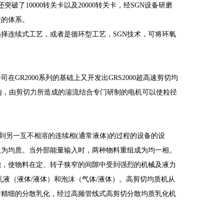
破了10000转关卡以及20000转关卡，经SGN设备研磨
定的体系。
择连续式工艺，或者是循环型工艺，SGN技术，可将环氧
R2000系列的基础上又开发出GRS2000超高速剪切均
度范围内，由剪切力所造成的湍流结合专门研制的电机可以使粒径
到另一互不相溶的连续相(通常液体)的过程的设备的设
认为均质。当外部能量输入时，两种物料重组成为均一相。
能，使物料在定、转子狭窄的间隙中受到强烈的机械及液力
液（液体/液体）和泡沫（气体/液体）。高剪切均质机从
匀精细的分散乳化，经过高频管线式高剪切分散均质乳化机