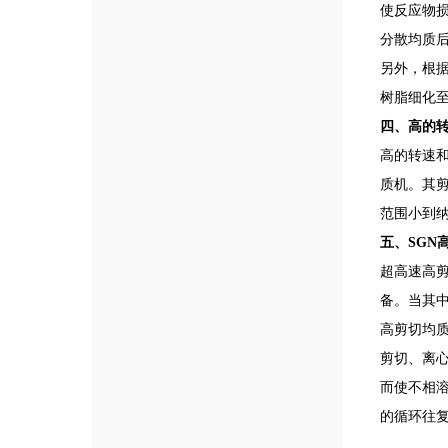
使反应物损
分散均质
另外，根
树脂细化至3
四、高的
高的转速和
质机。其剪
范围小到
五、SGN
超高速高剪
备。当其
高剪切均
剪切、离心
而使不相
的循环往