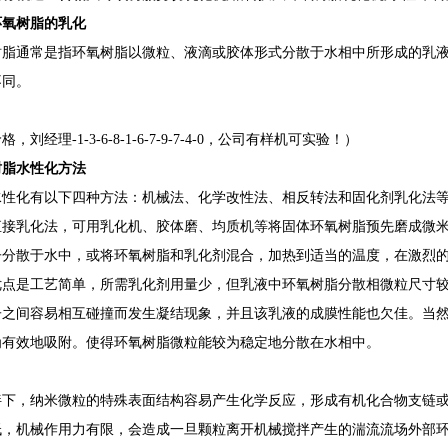
环氧树脂的乳化
树脂通常是指环氧树脂以微粒、液滴或胶体形式分散于水相中所形成的乳
不同。
，刘经理-1-3-6-8-1-6-7-9-7-4-0，公司有样机可实验！）
树脂水性化方法
水性化有以下四种方法：机械法、化学改性法、相反转法和固化剂乳化法
直接乳化法，可用乳化机、胶体磨、均质机等将固体环氧树脂预先磨成微
子分散于水中，或将环氧树脂和乳化剂混合，加热到适当的温度，在激烈
优点是工艺简单，所需乳化剂用量少，但乳液中环氧树脂分散相微粒尺寸
子之间容易相互碰撞而发生凝结现象，并且该乳液的成膜性能也欠佳。当
为有效地吸附。使得环氧树脂微粒能较为稳定地分散在水相中。
拌下，纳米微粒的特殊表面结构容易产生化学反应，形成有机化合物支链
低，机械作用力有限，会造成一旦颗粒离开机械搅拌产生的湍流流场外部