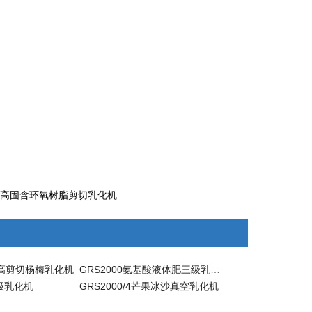
,高固含环氧树脂剪切乳化机
级高剪切杨梅乳化机
GRS2000氨基酸液体肥三级乳化机
三级乳化机
GRS2000/4芒果冰沙真空乳化机