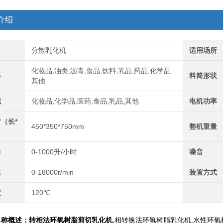
介绍
分散乳化机
适用场所
化妆品,油类,沥青,食品,饮料,乳品,药品,化学品,
料
料筒形状
其他
域
化妆品,化学品,医药,食品,乳品,其他
电机功率
（长*
450*350*750mm
整机重量
力
0-1000升/小时
噪音
速
0-18000r/min
装置方式
度
120℃
名称概述：
转相法环氧树脂剪切乳化机
,相转换法环氧树脂乳化机,水性环