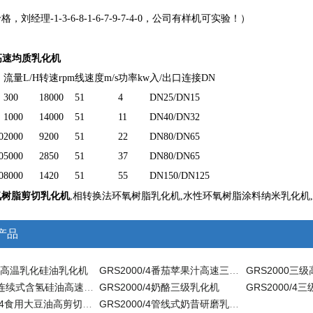
，刘经理-1-3-6-8-1-6-7-9-7-4-0，公司有样机可实验！）
高速均质乳化机
流量L/H
转速rpm
线速度m/s
功率kw
入/出口连接DN
300
18000
51
4
DN25/DN15
1000
14000
51
11
DN40/DN32
0
2000
9200
51
22
DN80/DN65
0
5000
2850
51
37
DN80/DN65
0
8000
1420
51
55
DN150/DN125
氧树脂剪切乳化机
,相转换法环氧树脂乳化机,水性环氧树脂涂料纳米乳化机
产品
转耐高温乳化硅油乳化机
GRS2000/4番茄苹果汁高速三级乳化机
GRS2000三
GRS2000连续式含氢硅油高速乳化机
GRS2000/4奶酪三级乳化机
GRS2000/4
GRS2000/4食用大豆油高剪切三级乳化机
GRS2000/4管线式奶昔研磨乳化机