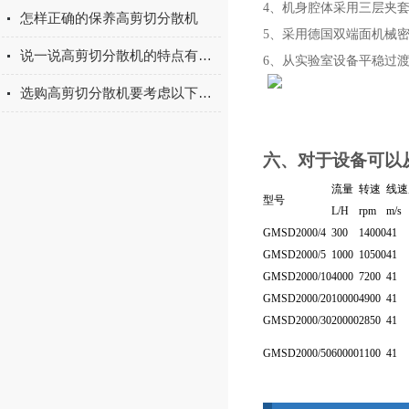
4
、机身腔体采用三层夹
怎样正确的保养高剪切分散机
5
、采用德国双端面机械密
说一说高剪切分散机的特点有哪些
6
、从实验室设备平稳过
选购高剪切分散机要考虑以下几个因素
六、对于设备可以从
流量
转速
线速
型号
L/H
rpm
m/s
GMSD2000/4
300
14000
41
GMSD2000/5
1000
10500
41
GMSD2000/10
4000
7200
41
GMSD2000/20
10000
4900
41
GMSD2000/30
20000
2850
41
GMSD2000/50
60000
1100
41