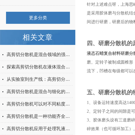
针对上述难点呀，上海思
是采用胶体磨与分散机结
更多分类
间进行研磨，研磨后的物
相关文章
四、研磨分散机的
液态石蜡复合材料研磨分
高剪切分散机是混合领域的强力引擎
磨。定转子被制成圆椎形
探索高剪切分散机在液体混合与乳化中的应用
流下，凹槽在每级都可以
从实验室到生产线：高剪切分散机的高效转化路径
高剪切分散机是混合与细化的高效工具
五、研磨分散机的
1
、设备运转速度高达140
高剪切分散机可以对不同粘度的物料进行加工
2
、定转子之间的间隙是
高剪切分散机是一种功能齐全、应用广泛的化工混合设备
3
、胶体磨头设有三道磨
高剪切分散机应用于处理乳液和生成超细悬乳液
碎效果（也可循环加工）