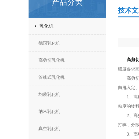
产品分类
技术文
乳化机
德国乳化机
高剪
高剪切乳化机
细度要求
管线式乳化机
高剪切分
向甩入定
均质乳化机
1、高剪
粘度的物
纳米乳化机
2、高剪
打碎，分
真空乳化机
3、高剪