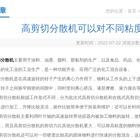
章
您的位置：
首页
高剪切分散机可以对不同粘
更新时间：2022-07-22 浏览次
切分散机
主要用于涂料、油墨、颜料、胶黏剂的生产，以及食品、药品、
高的化工业的工业生产，是一种功能齐全、应用广泛的化工混合设备。
散机是在高速旋转的转子产生的离心力作用下，物料从工作头的上下进
、转子之间狭窄精密的间隙中，同时受到离心挤压、液层摩擦、液力撞击
切分散机根据工作形式不同，分为批次式高剪切分散机和在线式高剪切
料进行加工，升降比较灵活，操作比较简单便于拆装和维护；还可以长时
切分散机主要利用叶片轴的高速旋转带动容器内被加工物料的旋转，使
散，而且高剪切分散机的剪切力比其他分散机要大，可以将高粘度的物料
切分散机还可以对一些硬度比较高的固体物料进行快速的分散混合，这