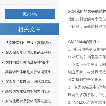
SGN我们的磨头的结
更多分类
他们的斜齿的每个磨头
行研磨，而他们只能在
相关文章
GM2000/4的特点：
从实验室到生产线：高剪切分散机的高效转化路径
1、配有博格曼双机械
深入探索食品均质机的工作原理与应用价值
SGN密封件为双端面
饮料均质机可满足各种*要求
上下端面受力平衡，同
高剪切胶体磨是为胶体溶液生产所设计的
独立系统，与外界无接
质对机封带来的损坏。
探索食品超微磨：细腻口感探索健康饮食潮流
2、专为实验及中试型
高剪切乳化机的剪切力对乳化效果有哪些影响
匹配的各项参数，可供
安装使用食品胶体磨要注意的事项有哪些
3、GM2000/4