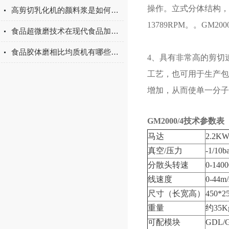
操作。立式分体结构，通
高剪切乳化机的颜料浆是如何运动的？
13789RPM。。GM2
食品超微磨技术在现代食品加工中的应用与展望
食品胶体磨相比均质机有哪些优势？
4、具有非常高的剪切
工艺，也可用于生产包
增加，从而使单一分子
GM2000/4技术参数表
马达
2.2K
真空/压力
-1/10b
分散头转速
0-140
线速度
0-44m/
尺寸（长宽高）
450*2
重量
约35K
可配模块
GDL/