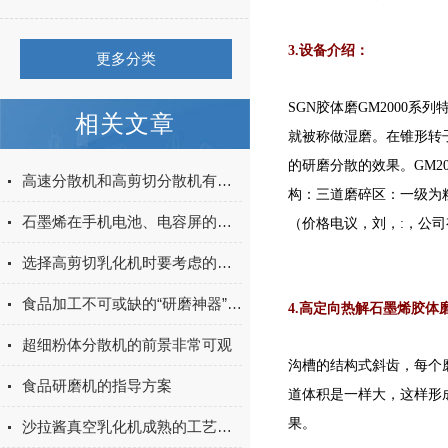
3.
设备介绍：
更多分类
SGN胶体磨GM2000
相关文章
就被称做湿磨。在锥形转
的研磨分散的效果。GM2
高速分散机和高剪切分散机有什么区别？
构：三道磨碎区：一级为
石墨烯在手机电池、电容屏的应用
（价格电议，刘，:，公
选择高剪切乳化机时要考虑的因素有哪些
食品加工不可或缺的“研磨神器”：一文读懂胶体磨的选型与操作全攻略
4.
高定向热解
石墨烯胶体
超细粉体分散机的前景非常可观
沟槽的结构式斜齿，每个
食品研磨机的指导方案
道体积是一样大，这样形
果。
沙拉酱真空乳化机成熟的工艺得到高品质产品