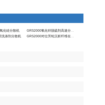
二氧化硅分散机
GRS2000氧化锌脱硫剂高速分散机
4日用洗涤剂分散机
GRS2000对位芳纶沉析纤维在线式高速分散机