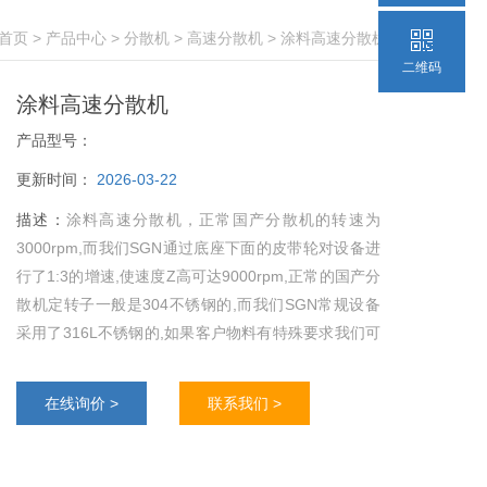
首页
>
产品中心
>
分散机
>
高速分散机
> 涂料高速分散机
二维码
涂料高速分散机
产品型号：
更新时间：
2026-03-22
描述：
涂料高速分散机，正常国产分散机的转速为
3000rpm,而我们SGN通过底座下面的皮带轮对设备进
行了1:3的增速,使速度Z高可达9000rpm,正常的国产分
散机定转子一般是304不锈钢的,而我们SGN常规设备
采用了316L不锈钢的,如果客户物料有特殊要求我们可
以提供碳化钨钴,氧化锆,陶瓷,哈氏合金等材料加工成的
定转子,以确保达到客户的使用要求。
在线询价 >
联系我们 >