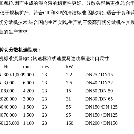
和颗粒,因而生成的混合液的稳定性更好。分散头容易更换,适合
样便于规模扩产。符合CIP和SIP的清洁标准,因此特别适合于
切分散机技术,结合国内生产实践,生产的三级高剪切分散机在实
业的生产需求。
速剪切分散机选型表：
机
标准流量
输出转速
标准线速度
马达功率
进出口尺寸
l/h
rpm
m/s
kW
4
300-1,000
9,000
23
2.2
DN25 / DN15
5
3,000
6,000
23
7.5
DN40 / DN32
10
8,000
4,200
23
15
DN50 /DN 50
20
20,000
3,000
23
31
DN80 /DN 65
30
40,000
1,500
23
55
DN150 /DN 125
40
70,000
1,500
23
95
DN150 / DN125
50
125,000
1,100
23
160
DN200 / DN150