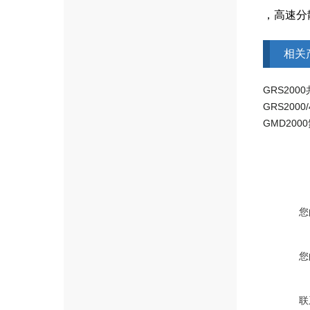
，高速分
相关
GRS20
GMD20
您
您
联