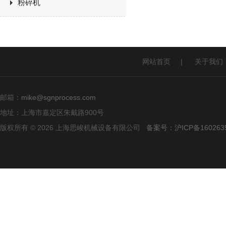
粉碎机
网站首页
|
关于我们
邮箱：
mike@sgnprocess.com
地址：上海市嘉定区朱戴路900号
版权所有 © 2026 上海思峻机械设备有限公司
备案号：沪ICP备160263