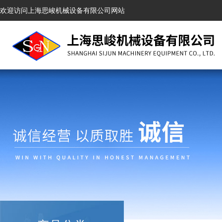
欢迎访问上海思峻机械设备有限公司网站