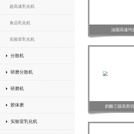
超高速乳化机
食品乳化机
油脂高速均
实验室乳化机
分散机
研磨分散机
研磨机
胶体磨
奶酪三级高剪
实验室乳化机