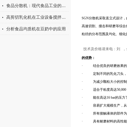
食品分散机：现代食品工业的调和大师
高剪切乳化机在工业设备搅拌系统中有重要作用
SGN分散机采取直立式设计
高速切割、撞击和研磨等综合
分析食品均质机在豆奶中的应用
粒径的分布范围及均化、细化
技术及价格请来电：刘 
的优势：
·
结合优良的研磨效果的
·
定制不同的乳化刀头，
·
为减少颗粒大小的控制
·
适合于粘度高达50,00
·
能在高达16 bar的压
·
容易扩大规模生产，从
·
所有接触液体的部件为31
·
具有耐磨材料的高性能