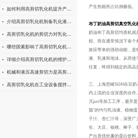
产生热能所占比例极低。
如何利用高剪切乳化机提升产品品质？
介绍高剪切乳化机制备乳化液的方法
布丁奶油高剪切真空乳化
奶油布丁高剪切均质机就
高剪切乳化机的剪切力对乳化效果有哪些影响
程。而在通常情况下各个
哪些因素影响了高剪切乳化机的剪切细度
效应带来的强劲动能，是
液、乳液和泡沫。从而使
详细介绍高剪切乳化机的维护保养工作
往复，终得到稳定的高品
机械和液压高速剪切力是高剪切乳化机工作的关键
三、上海思峻SGN在豆
高剪切乳化机在工业设备搅拌系统中有重要作用
内上流的企业深度的合作
灭jun等加工工序，避开
脂”的均匀乳浊液。植物
子汁、杏仁汁等，深受广
生、大豆、核桃、棒子、
产出质优价廉的蛋白饮料