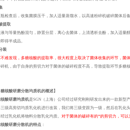
集
逐瓶检查后，收集菌膜压干，加人适量蒸馏水，以高速粉碎机破碎菌体后
酸提取
悬液与等量热酚混匀，静置分层．离心去菌体，上清透析去酚，加入适量
燥即得半成品。
分装
艺不难发现，多糖核酸的提取率，很大程度上取决了菌体收集的环节，菌体
粉碎机，由于自身的剪切力对于菌体的破碎程度不高，导致提取环节多糖
多糖核酸研磨分散
均质机
的概述】
糖核酸研磨
均质机
是
SGN
（上海）公司经过研究刚刚研发出来的一款新型
将三级高剪切均质乳化机进行改装，我们将三级变跟为一级，然后在乳化
再经过乳化机将物料分散乳化均质。
对于菌体的破碎有的*的剪切力，可以
糖核酸研磨分散机的特点
：