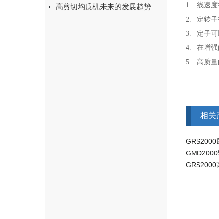
1. 线
高剪切均质机未来的发展趋势
2. 定转
3. 定子
4. 在增
5. 高质
相关
GRS20
GMD20
GRS20