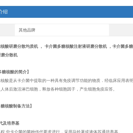
介绍
其他品牌
糖核酸研磨分散
均质机
， 卡介菌多糖核酸注射液研磨分散机 ，卡介菌多
研磨分散机
多糖核酸的简介】
糖核酸是从卡介菌中提取的一种具有免疫调节功能的物质．经临床应用表
人人体后激活淋巴细胞，释放各种细胞因子，产生细胞免疫应答。
多糖核酸制备方法】
代及培养基
规程 中卡介菌的菌种传代要求进行，采用马铃薯或液体苏通培养基。