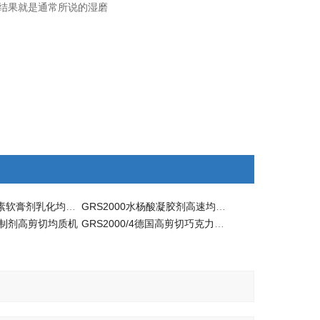
，结果就是通常所说的湿磨
GRS2000新霉素软膏剂乳化均质机
GRS2000水杨酸凝胶剂高速均质机
凝胶制剂高剪切均质机
GRS2000/4德国高剪切巧克力均质机