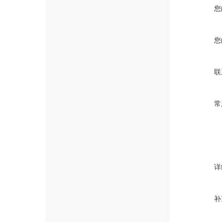
您
您
联
常
详
补