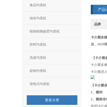
食品均质机
产品
纳米均质机
品牌
植物细胞破壁均质机
卡介菌多
饮料均质机
法，
SGN
高速均质机
【卡介菌
卡介菌多
超细均质机
卡介菌进
管线式均质机
【卡介菌
1、菌种
2、菌株传
更多分类
按照试行