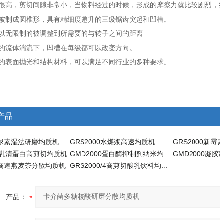
速度很高，剪切间隙非常小，当物料经过的时候，形成的摩擦力就比较剧烈
子被制成圆椎形，具有精细度递升的三级锯齿突起和凹槽。
可以无限制的被调整到所需要的与转子之间的距离
强的流体湍流下，凹槽在每级都可以改变方向。
量的表面抛光和结构材料，可以满足不同行业的多种要求。
产品
00尿素湿法研磨均质机
GRS2000水煤浆高速均质机
00乳清蛋白高剪切均质机
GMD2000蛋白酶抑制剂纳米均质机
GMD2000
00高速燕麦茶分散均质机
GRS2000/4高剪切酸乳饮料均质机
产品：