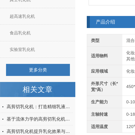
超高速乳化机
产品介绍
食品乳化机
类型
混合
实验室乳化机
化妆
适用物料
其他
更多分类
应用领域
化妆
外形尺寸（长*
450
相关文章
宽*高）
生产能力
0-1
高剪切乳化机：打造精细乳液的工具
主轴转速
0-18
基于流体力学的高剪切乳化机设计与效率提升
适用温度
120
高剪切乳化机提升乳化效果与产品质量