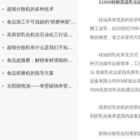
21000转耐高温乳
超细分散机的多种技术
硅油具有优异的化学稳定
食品加工不可或缺的“研磨神器”：一文读懂胶体磨的选型与操作全攻略
酵工业等，自20世纪7
高剪切乳化机在石油化工行业是怎么工作的
散的难度，使之在某些方
超细分散机有什么是我们不知道的
硅油的乳化常见方式： 
食品超微磨：解锁食材潜能的精细加工设备
种方法操作比较简单，工
法 逆相乳化法是指先将乳
食品研磨机的指导方案
设备有限公司IKN研发出
太阳能电池——单壁碳纳米管成绩斐然
SGN高剪切乳化机通过
高剪切乳化机的优势在于超
到的乳化效果是国内设备
影响分散乳化结果的因