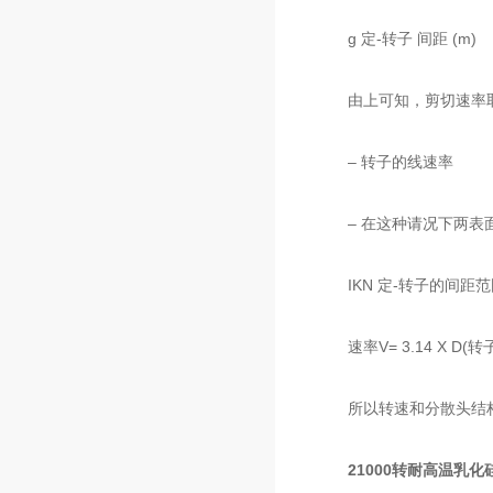
g 定-转子 间距 (m)
由上可知，剪切速率取
– 转子的线速率
– 在这种请况下两表面
IKN 定-转子的间距范围为 
速率V= 3.14 X D(转子
所以转速和分散头结构是
21000转耐高温乳