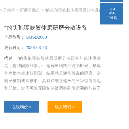
>
分散机
>
研磨分散机
> *的头孢噻呋胶体磨研磨分散设备
二维码
*的头孢噻呋胶体磨研磨分散设备
产品型号：
GMSD2000
更新时间：
2026-03-23
描述：
*的头孢噻呋胶体磨研磨分散设备的线速度很
高，剪切间隙非常小，这样当物料经过的时候，形成
的摩擦力就比较剧烈，结果就是通常所说的湿磨。定
转子被制成圆椎形，具有精细度递升的三级锯齿突起
和凹槽。定子可以无限制的被调整到所需要的与转子
之间的距离。在增强的流体湍流下，凹槽在每级都可
以改变方向。高质量的表面抛光和结构材料，可以满
在线询价 >
联系我们 >
足不同行业的多种要求。