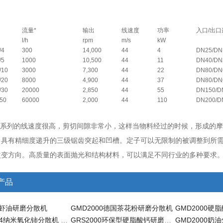
流量*
输出
线速度
功率
入口/出口
l/h
rpm
m/s
kW
/4
300
14,000
44
4
DN25/DN
/5
1000
10,500
44
11
DN40/DN
/10
3000
7,300
44
22
DN80/DN
/20
8000
4,900
44
37
DN80/DN
/30
20000
2,850
44
55
DN150/D
50
60000
2,000
44
110
DN200/D
000系列的线速度很高，剪切间隙非常小，这样当物料经过的时候，形成
，具有精细度递升的三级锯齿突起和凹槽。定子可以无限制的被调整到所
改变方向。高质量的表面抛光和结构材料，可以满足不同行业的多种要求
产品
00虾油研磨分散机
GMD2000德国茶花粉研磨分散机
GMD2000硬
GRS2000/4纳米氧化铈分散机 分散机
GRS2000环保型硬脂酸钙研磨分散机 分散机