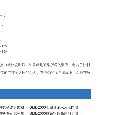
连接
15
32
65
65
N125
N150
的摩擦力就比较剧烈，结果就是通常所说的湿磨。定转子被制
需要的与转子之间的距离。在增强的流体湍流下，凹槽在每
。
脂酸盐研磨分散机
GMD2000石墨烯纳米片德国研磨分散机
GMD2000奶油焦糖酱研磨分散机 分散机
GMD2000抹茶粉超高速剪切研磨分散机 分散机