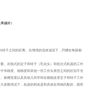
效果越好）
与转子之间的距离。在增强的流体湍流下，凹槽在每级都
需要。在线式的定子和转子（乳化头）和批次式机器的工作
、中等精度、细精度和其他一些工作头类型之间的区别不光
数、狭槽宽度以及其他几何学特征都能改变定子和转子工作
在大多数情况下，机器的构造是和具体应用相匹配的，因而