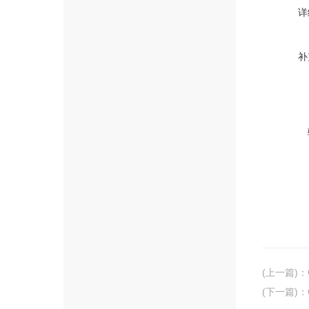
详
补
(上一篇)
：
(下一篇)
：