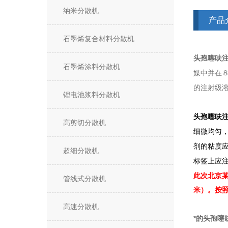
纳米分散机
产品
石墨烯复合材料分散机
头孢噻呋
石墨烯涂料分散机
媒中并在
的注射级
锂电池浆料分散机
头孢噻呋
高剪切分散机
细微均匀，
剂的粘度
超细分散机
标签上应注
此次北京某
管线式分散机
米）。按照
高速分散机
*的头孢噻