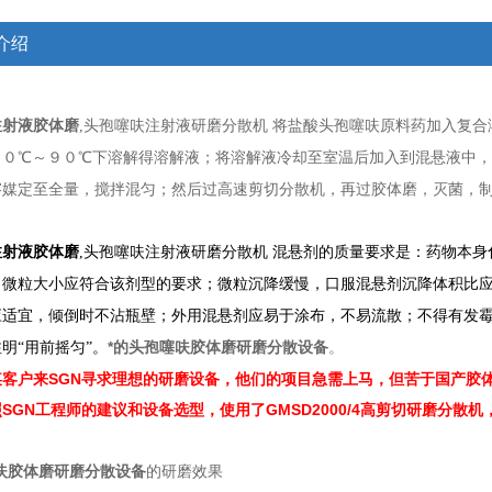
介绍
注射液胶体磨
,头孢噻呋注射液研磨分散机 将盐酸头孢噻呋原料药加入复
８０℃～９０℃下溶解得溶解液；将溶解液冷却至室温后加入到混悬液中
溶媒定至全量，搅拌混匀；然后过高速剪切分散机，再过胶体磨，灭菌，
注射液胶体磨
,头孢噻呋注射液研磨分散机 混悬剂的质量要求是：药物本
微粒大小应符合该剂型的要求；微粒沉降缓慢，口服混悬剂沉降体积比应不
应适宜，倾倒时不沾瓶壁；外用混悬剂应易于涂布，不易流散；不得有发
*的头孢噻呋胶体磨研磨分散设备
。
明“用前摇匀”。
客户来SGN寻求理想的研磨设备，他们的项目急需上马，但苦于国产胶体
SGN工程师的建议和设备选型，使用了GMSD2000/4高剪切研磨分散
呋胶体磨研磨分散设备
的研磨效果