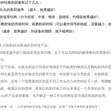
粉碎结果的因素有以下几点：
磨头头的剪切速率 （越大，效果越好）
头的齿形结构（分为初齿，中齿，细齿，超细齿，约细齿效果越好）
在研磨腔体的停留时间，研磨粉碎时间（可以看作同等的电机，流量越小，
数（越多，效果越好，到设备的期限，就不能再好）
磨,分散机组合而成的高科技产品。
有精细度递升的三级锯齿突起和凹槽。定子可以无限制的被调整到所需要的
方向。
转定子组成。分散头的设计也很好地满足不同粘度的物质以及颗粒粒径的
不同主要是因为在对输送性的要求方面，特别要引起注意的是：在粗精度
的排列，还有一个很重要的区别是不同工作头的几何学特征不一样。狭槽
功能。根据以往的惯例，依据以前的经验工作头来满足一个具体的应用。
zui终产品是很重要。当不确定一种工作头的构造是否满足预期的应用。
请来电：刘 ，公司有样机可供客户购前实验，欢迎广大客户来我司参观指导！