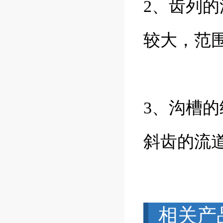
2、齿列的
较大，范
3、沟槽
斜齿的流
相关产