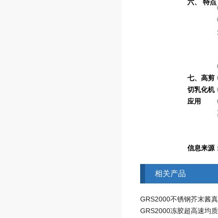
六、
特点
七、
高剪
切乳化机
应用
信息来源：w
相关产品
GRS2000冻胶超高速均