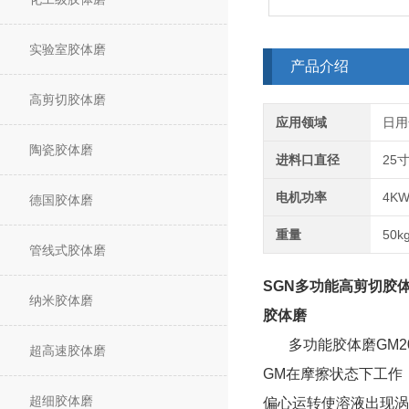
实验室胶体磨
产品介绍
高剪切胶体磨
应用领域
日用
陶瓷胶体磨
进料口直径
25
电机功率
4K
德国胶体磨
重量
50k
管线式胶体磨
SGN
多功能高剪切胶
纳米胶体磨
胶体磨
多功能胶体磨GM
超高速胶体磨
GM在摩擦状态下工作
超细胶体磨
偏心运转使溶液出现涡