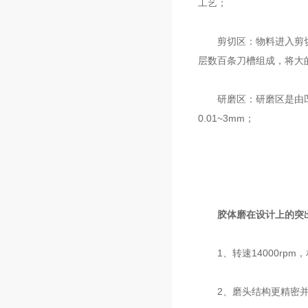
工艺；
剪切区：物料进入剪切区
层数百条刀槽组成，将大
研磨区：研磨区是由凹凸
0.01~3mm；
胶体磨在设计上的突
1、转速14000rpm
2、磨头结构更精密并有