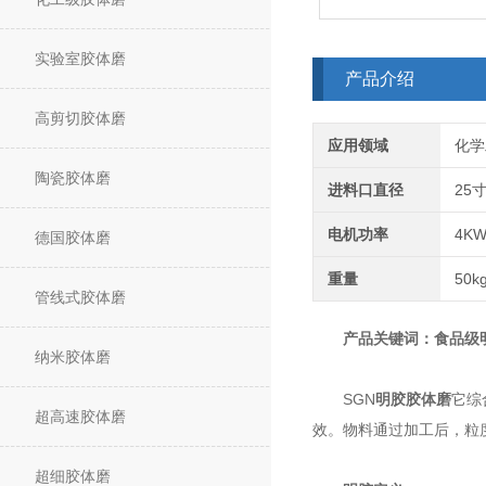
实验室胶体磨
产品介绍
高剪切胶体磨
应用领域
化学
陶瓷胶体磨
进料口直径
25
电机功率
4K
德国胶体磨
重量
50k
管线式胶体磨
产品关键词：食品级
纳米胶体磨
SGN
明胶胶体磨
它综
超高速胶体磨
效。物料通过加工后，粒度
超细胶体磨