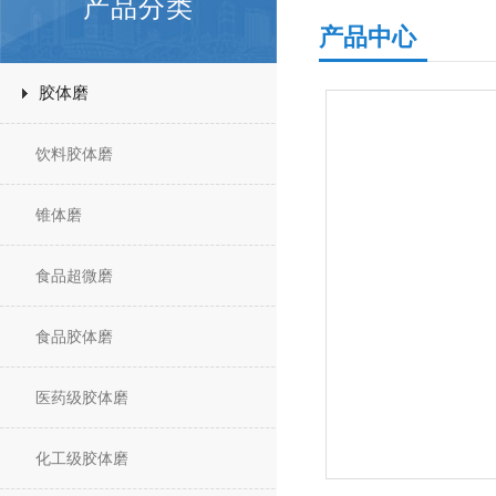
产品分类
产品中心
胶体磨
饮料胶体磨
锥体磨
食品超微磨
食品胶体磨
医药级胶体磨
化工级胶体磨