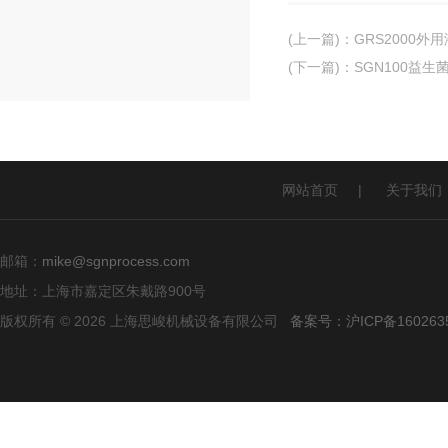
(上一篇)
：
GRS2000外
(下一篇)
：
SGN100益
网站首页
|
关于我们
邮箱：
mike@sgnprocess.com
地址：上海市嘉定区朱戴路900号
版权所有 © 2026 上海思峻机械设备有限公司
备案号：沪ICP备160263