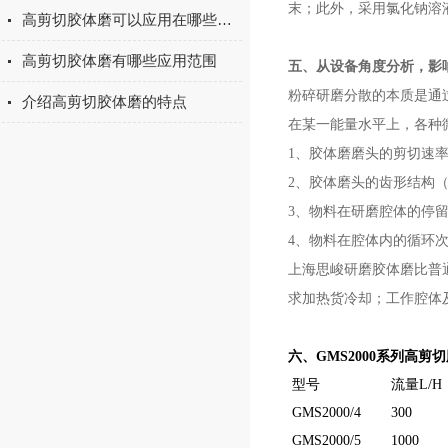
末；此外，采用氯化钠溶
高剪切胶体磨可以应用在哪些方面
高剪切胶体磨有哪些应用范围
五、从设备角度分析，影
粉碎研磨分散的本质是通
介绍高剪切胶体磨的特点
在某一能量水平上，各种
1、
胶体磨磨头的剪切速率
2、
胶体磨头的齿形结构
3、
物料在研磨腔体的停
4、
物料在腔体内的循环
上海
思峻
研磨胶体磨比普通
求加热货冷却；工作腔体及
六、GMS2000系列高剪
型号
流量L/H
GMS2000/4
300
GMS2000/5
1000