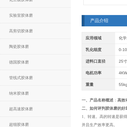
实验室胶体磨
产品介绍
高剪切胶体磨
应用领域
化学
陶瓷胶体磨
乳化细度
0-1
进料口直径
25
德国胶体磨
电机功率
4K
管线式胶体磨
重量
55k
纳米胶体磨
一、产品名称概述
：
高效
二、
如何评判胶体磨的好
超高速胶体磨
1、转速。高的转速是获
超细胶体磨
并且生产效率更高。