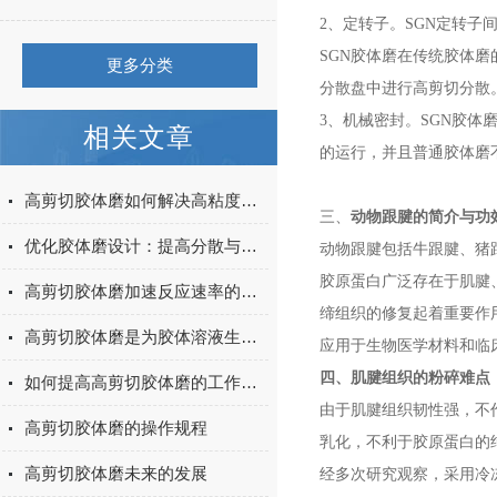
2、定转子。SGN
定转子间隙
SGN
胶体磨在传统胶体磨
更多分类
分散盘中进行高剪切分散
3、机械密封。SGN
胶体
相关文章
的运行，并且普通胶体磨
高剪切胶体磨如何解决高粘度物料的分散难题
三、
动物跟腱
的简介与功
优化胶体磨设计：提高分散与均质效果的研究
动物跟腱包括牛跟腱、猪
胶原蛋白广泛存在于肌腱
高剪切胶体磨加速反应速率的秘密
缔组织的修复起着重要作
高剪切胶体磨是为胶体溶液生产所设计的
应用于生物医学材料和临
四、
肌腱组织
的粉碎难点
如何提高高剪切胶体磨的工作效率
由于肌腱组织韧性强，不
高剪切胶体磨的操作规程
乳化，不利于胶原蛋白的
高剪切胶体磨未来的发展
经多次研究观察，采用冷