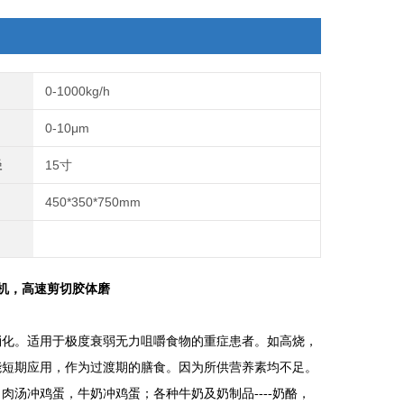
0-1000kg/h
0-10μm
径
15寸
450*350*750mm
磨机，高速剪切胶体磨
消化。适用于极度衰弱无力咀嚼食物的重症患者。如高烧，
能短期应用，作为过渡期的膳食。因为所供营养素均不足。
汤冲鸡蛋，牛奶冲鸡蛋；各种牛奶及奶制品----奶酪，