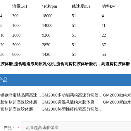
流量L/H
转速rpm
线速度m/s
功率kw
/4
300
18000
51
4
/5
1000
14000
51
11
10
2000
9200
51
22
20
5000
2850
51
37
30
8000
1420
51
55
速胶体磨
,流食输送液均质乳化机,流食高剪切胶体研磨机，高速剪切胶体磨
产品
GM2000不锈钢蜂蜜结晶用高速胶体磨
GM2000多功能藕粉高速剪切胶体磨
0凝胶制剂超高速胶体磨
GM2000碳混悬液纳米胶体磨
GM2000蛋
0乳膏剂超高速胶体磨
GM2000热塑性纤维素高剪切胶体磨
产品：