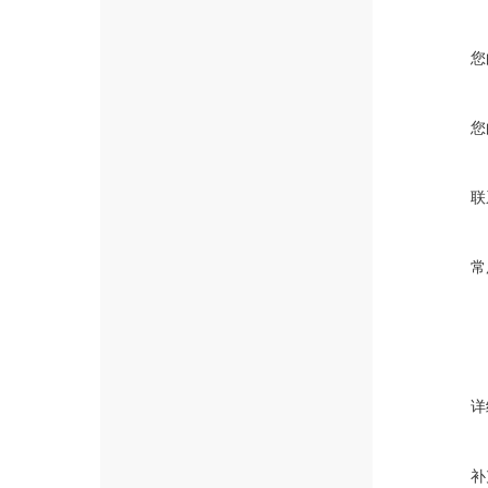
您
您
联
常
详
补