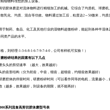
理精细物料理想的加工设备。
高剪切胶体磨是对流体物料进行精细加工的机械。它综合了均质机、球磨机
散乳化、均质、混合等功效。物料通过加工后，粒度达2～50微米，均质
适用于制药、食品、化工及其他行业的湿物料超微粉碎，能起到各种半湿体
外同类产品的水平。
，刘经理-1-3-6-8-1-6-7-9-7-4-0，公司有样机可实验！）
研磨粉碎结果的因素有以下几点
磨头头的剪切速率 （越大，效果越好）
磨头的齿形结构（分为初齿，中齿，细齿，超细齿，约细齿效果越好）
在研磨腔体的停留时间，研磨粉碎时间（可以看作同等的电机，流量越小，
次数（越多，效果越好，到设备的期限，就不能再好）
2000系列流食高剪切胶体磨型号表