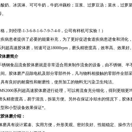
、酸奶、冰淇淋、可可牛奶，牛奶冲藕粉；豆浆、过萝豆汤；菜水，过萝
等。
，刘经理-1-3-6-8-1-6-7-9-7-4-0，公司有样机可实验！）
道疾病患者提供了必要的能量补充，为了更好促进食道疾病患进食和消化
00系列超高速胶体磨，转速可达18000rpm，磨头精密度高，效率高、效果好
胶体磨简介
列不锈钢食品流食胶体磨就是非常适合用来制作流食的设备，由不锈钢、半
之间。胶体磨产品除电机及部分零部件外，凡与物料相接触的零部件全部
，具有良好的耐腐性和耐磨性，使所加工的物料无污染卫生纯洁。
MS2000系列超高速胶体磨进行处理，可以将流食充分细化，得到更细更均匀的
s，磨头精密度高，易于清洗，拆装方便。另外在保证冷却水的情况下，胶体磨
型和小型设备效果保证*。
胶胶体磨介绍：
N胶体磨具有设计紧凑、实用方便，外形美观、密封良好、性能稳定、操作