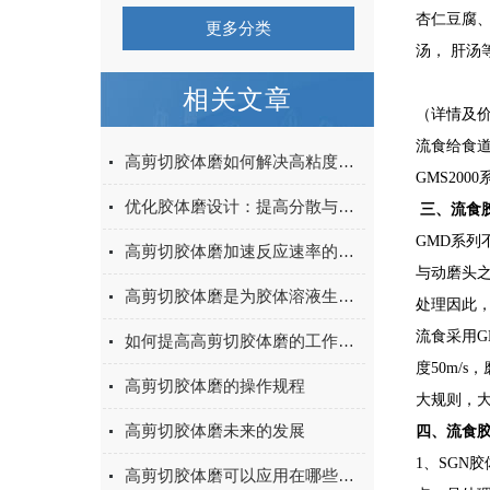
杏仁豆腐
更多分类
汤， 肝汤
相关文章
（详情及价格
流食给食
高剪切胶体磨如何解决高粘度物料的分散难题
GMS20
优化胶体磨设计：提高分散与均质效果的研究
三、流食
GMD系
高剪切胶体磨加速反应速率的秘密
与动磨头
高剪切胶体磨是为胶体溶液生产所设计的
处理因此
流食采用G
如何提高高剪切胶体磨的工作效率
度50m/
高剪切胶体磨的操作规程
大规则，大
高剪切胶体磨未来的发展
四、流食
1、SG
高剪切胶体磨可以应用在哪些方面