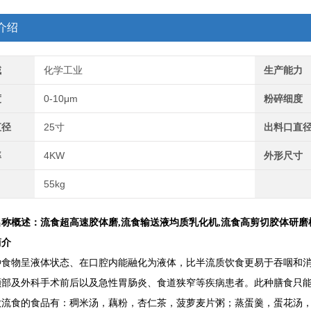
介绍
域
化学工业
生产能力
度
0-10μm
粉碎细度
直径
25寸
出料口直
率
4KW
外形尺寸
55kg
名称概述：
流食超高速胶体磨
,流食输送液均质乳化机,流食高剪切胶体研
简介
种食物呈液体状态、在口腔内能融化为液体，比半流质饮食更易于吞咽和
颊部及外科手术前后以及急性胃肠炎、食道狭窄等疾病患者。此种膳食只
流食的食品有：稠米汤，藕粉，杏仁茶，菠萝麦片粥；蒸蛋羹，蛋花汤，肉