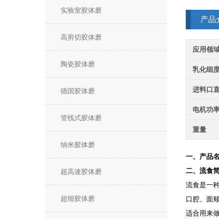
实验室胶体磨
产品
高剪切胶体磨
应用领
陶瓷胶体磨
乳化细
进料口
德国胶体磨
电机功
管线式胶体磨
重量
纳米胶体磨
一、产品
二、流食
超高速胶体磨
流食是一
超细胶体磨
口腔、面
适合用来做