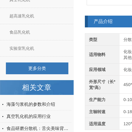
超高速乳化机
产品介绍
食品乳化机
类型
分散
实验室乳化机
化妆
适用物料
其他
更多分类
应用领域
化妆
外形尺寸（长*
450
相关文章
宽*高）
生产能力
0-1
海藻匀浆机的参数和介绍
主轴转速
0-18
真空乳化机的应用行业
适用温度
120
食品研磨分散机：舌尖美味背后的科技力量