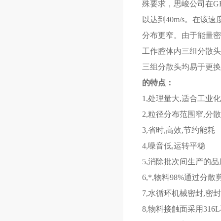
殊要求，
思峻
公司在
G
以达到40m/s。在
分布更窄。由于能量密
工作腔体内三组分散头
三组分散头均易于更换
的特点：
1,处理量大,适合工业
2,粒径分布范围窄,分
3,省时,高效,节约能耗
4,噪音低,运转平稳
5,消除批次间生产的
6,*,物料98%通过分散
7,水循环机械密封,密封
8,物料接触面采用316