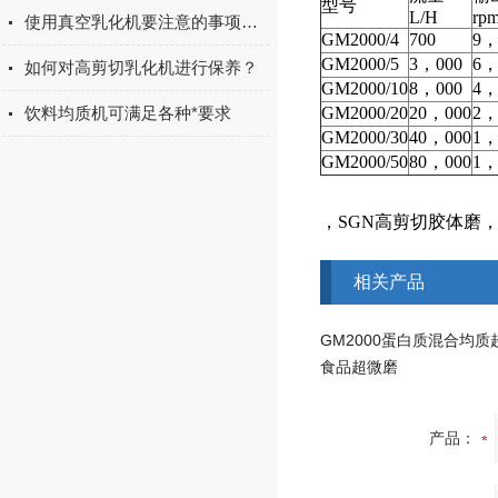
型号
L/H
rp
使用真空乳化机要注意的事项有哪些
GM2000/4
700
9，
GM2000/5
3，000
6，
如何对高剪切乳化机进行保养？
GM2000/10
8，000
4，
饮料均质机可满足各种*要求
GM2000/20
20，000
2，
GM2000/30
40，000
1，
GM2000/50
80，000
1，
，SGN高剪切胶体磨，
相关产品
食品超微磨
产品：