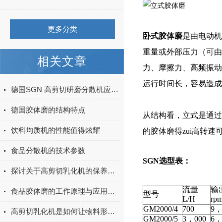
更多分类
卧式胶体磨
是由电动机
重量或外部压力（可由
相关文章
力、摩擦力、高频振动
运行时间长，容易造成
德国SGN 高剪切研磨分散机应用在水煤浆生产中
德国胶体磨的结构特点
从结构看，立式是通过
饮料均质机的性能值得炫耀
的胶体磨得zui高转速可
食品分散机的技术参数
SGN选型表：
探讨关于高剪切乳化机的保养方法和清洗方法
流量
输
食品胶体磨的工作原理与应用领域
型号
L/H
rp
GM2000/4
700
9，
高剪切乳化机是如何让物料形成乳化状态的
GM2000/5
3，000
6，